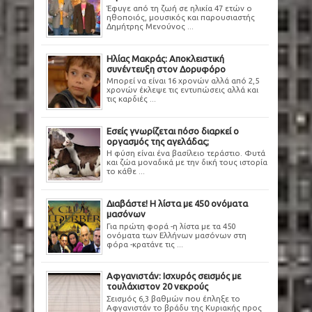
Έφυγε από τη ζωή σε ηλικία 47 ετών ο
ηθοποιός, μουσικός και παρουσιαστής
Δημήτρης Μενούνος ...
Ηλίας Μακράς: Αποκλειστική
συνέντευξη στον Δορυφόρο
Μπορεί να είναι 16 χρονών αλλά από 2,5
χρονών έκλεψε τις εντυπώσεις αλλά και
τις καρδιές ...
Εσείς γνωρίζεται πόσο διαρκεί ο
οργασμός της αγελάδας;
Η φύση είναι ένα βασίλειο τεράστιο. Φυτά
και ζώα μοναδικά με την δική τους ιστορία
το κάθε ...
Διαβάστε! Η λίστα με 450 ονόματα
μασόνων
Για πρώτη φορά -η λίστα με τα 450
ονόματα των Ελλήνων μασόνων στη
φόρα -κρατάνε τις ...
Αφγανιστάν: Ισχυρός σεισμός με
τουλάχιστον 20 νεκρούς
Σεισμός 6,3 βαθμών που έπληξε το
Αφγανιστάν το βράδυ της Κυριακής προς