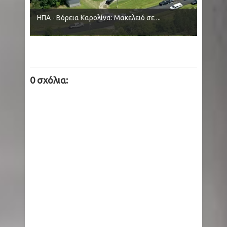
ΗΠΑ - Βόρεια Καρολίνα: Μακελειό σε ...
0 σχόλια: