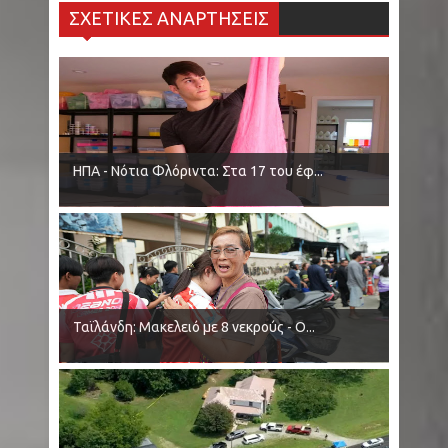
ΣΧΕΤΙΚΕΣ ΑΝΑΡΤΗΣΕΙΣ
ΗΠΑ - Νότια Φλόριντα: Στα 17 του έφ...
Ταϊλάνδη: Μακελειό με 8 νεκρούς - Ο...