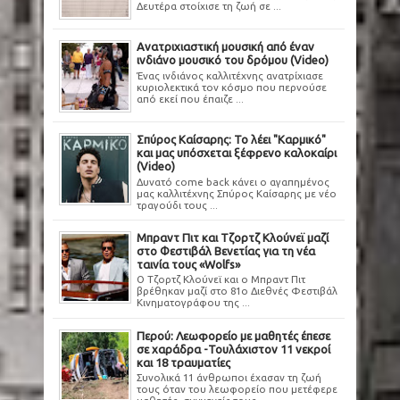
Δευτέρα στοίχισε τη ζωή σε ...
Ανατριχιαστική μουσική από έναν
ινδιάνο μουσικό του δρόμου (Video)
Ένας ινδιάνος καλλιτέχνης ανατρίχιασε
κυριολεκτικά τον κόσμο που περνούσε
από εκεί που έπαιζε ...
Σπύρος Καίσαρης: Το λέει "Καρμικό"
και μας υπόσχεται ξέφρενο καλοκαίρι
(Video)
Δυνατό come back κάνει ο αγαπημένος
μας καλλιτέχνης Σπύρος Καίσαρης με νέο
τραγούδι τους ...
Μπραντ Πιτ και Τζορτζ Κλούνεϊ μαζί
στο Φεστιβάλ Βενετίας για τη νέα
ταινία τους «Wolfs»
Ο Τζορτζ Κλούνεϊ και ο Μπραντ Πιτ
βρέθηκαν μαζί στο 81ο Διεθνές Φεστιβάλ
Κινηματογράφου της ...
Περού: Λεωφορείο με μαθητές έπεσε
σε χαράδρα -Τουλάχιστον 11 νεκροί
και 18 τραυματίες
Συνολικά 11 άνθρωποι έχασαν τη ζωή
τους όταν του λεωφορείο που μετέφερε