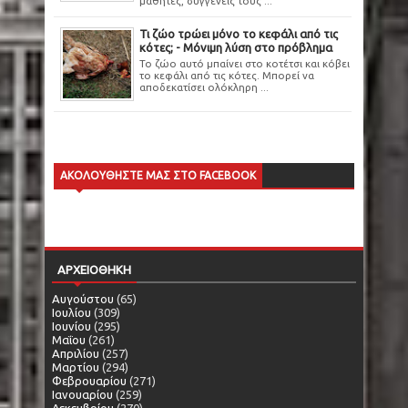
μαθητές, συγγενείς τους ...
Τι ζώο τρώει μόνο το κεφάλι από τις
κότες; - Μόνιμη λύση στο πρόβλημα
Το ζώο αυτό μπαίνει στο κοτέτσι και κόβει
το κεφάλι από τις κότες. Μπορεί να
αποδεκατίσει ολόκληρη ...
ΑΚΟΛΟΥΘΗΣΤΕ ΜΑΣ ΣΤΟ FACEBOOK
ΑΡΧΕΙΟΘΗΚΗ
Αυγούστου
(65)
Ιουλίου
(309)
Ιουνίου
(295)
Μαΐου
(261)
Απριλίου
(257)
Μαρτίου
(294)
Φεβρουαρίου
(271)
Ιανουαρίου
(259)