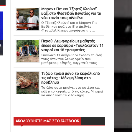
Μπραντ Πιτ και Τζορτζ Κλούνεϊ
μαζί στο Φεστιβάλ Βενετίας για τη
νέα ταινία τους «Wolfs»
Ο Τζορτζ Κλούνεϊ και ο Μπραντ Πιτ
βρέθηκαν μαζί στο 81ο Διεθνές
Φεστιβάλ Κινηματογράφου της ...
Περού: Λεωφορείο με μαθητές
α
έπεσε σε χαράδρα -Τουλάχιστον 11
νεκροί και 18 τραυματίες
Συνολικά 11 άνθρωποι έχασαν τη ζωή
τους όταν του λεωφορείο που
μετέφερε μαθητές, συγγενείς τους ...
Τι ζώο τρώει μόνο το κεφάλι από
τις κότες; - Μόνιμη λύση στο
πρόβλημα
Το ζώο αυτό μπαίνει στο κοτέτσι και
κόβει το κεφάλι από τις κότες. Μπορεί
να αποδεκατίσει ολόκληρη ...
ΑΚΟΛΟΥΘΗΣΤΕ ΜΑΣ ΣΤΟ FACEBOOK