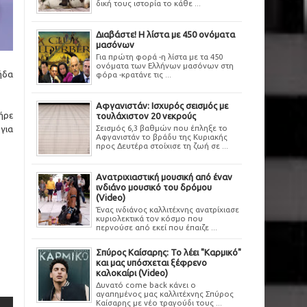
δική τους ιστορία το κάθε ...
Διαβάστε! Η λίστα με 450 ονόματα
μασόνων
Για πρώτη φορά -η λίστα με τα 450
ονόματα των Ελλήνων μασόνων στη
ήδα
φόρα -κρατάνε τις ...
Αφγανιστάν: Ισχυρός σεισμός με
ήρε
τουλάχιστον 20 νεκρούς
Σεισμός 6,3 βαθμών που έπληξε το
 για
Αφγανιστάν το βράδυ της Κυριακής
προς Δευτέρα στοίχισε τη ζωή σε ...
Ανατριχιαστική μουσική από έναν
ινδιάνο μουσικό του δρόμου
(Video)
Ένας ινδιάνος καλλιτέχνης ανατρίχιασε
κυριολεκτικά τον κόσμο που
περνούσε από εκεί που έπαιζε ...
Σπύρος Καίσαρης: Το λέει "Καρμικό"
και μας υπόσχεται ξέφρενο
καλοκαίρι (Video)
Δυνατό come back κάνει ο
αγαπημένος μας καλλιτέχνης Σπύρος
Καίσαρης με νέο τραγούδι τους ...