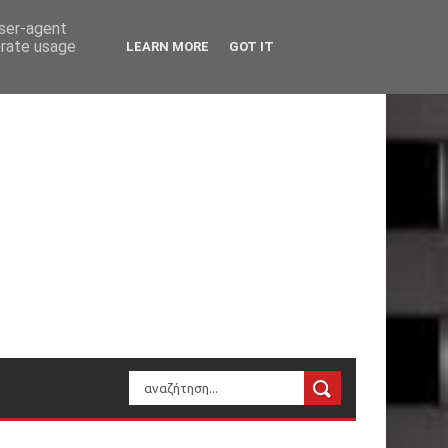
user-agent
erate usage
LEARN MORE
GOT IT