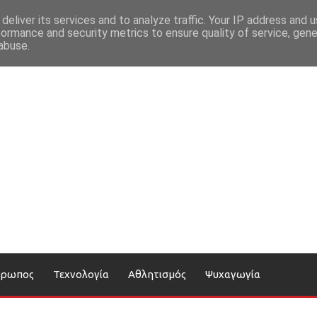
deliver its services and to analyze traffic. Your IP address and 
formance and security metrics to ensure quality of service, gen
abuse.
θρωπος
Τεχνολογία
Αθλητισμός
Ψυχαγωγία