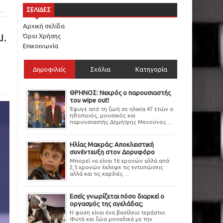
ΣΕΛΙΔΕΣ
Αρχική σελίδα
μ.
Όροι Χρήσης
Επικοινωνία
Δημοφιλείς
Σχόλια
Κατηγορία
ΘΡΗΝΟΣ: Νεκρός ο παρουσιαστής
του wipe out!
Έφυγε από τη ζωή σε ηλικία 47 ετών ο
ηθοποιός, μουσικός και
παρουσιαστής Δημήτρης Μενούνος ...
Ηλίας Μακράς: Αποκλειστική
συνέντευξη στον Δορυφόρο
Μπορεί να είναι 16 χρονών αλλά από
2,5 χρονών έκλεψε τις εντυπώσεις
αλλά και τις καρδιές ...
Εσείς γνωρίζεται πόσο διαρκεί ο
οργασμός της αγελάδας;
Η φύση είναι ένα βασίλειο τεράστιο.
Φυτά και ζώα μοναδικά με την