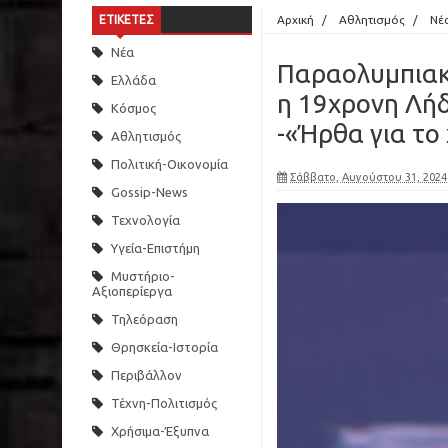
ΕΤΙΚΕΤΕΣ
Αρχική
/
Αθλητισμός
/
Νέ
Νέα
Παραολυμπιακο
Ελλάδα
η 19χρονη Λή
Κόσμος
-«Ήρθα για το
Αθλητισμός
Πολιτική-Οικονομία
Σάββατο, Αυγούστου 31, 2024
Gossip-News
Τεχνολογία
Υγεία-Επιστήμη
Μυστήριο-
Αξιοπερίεργα
Τηλεόραση
Θρησκεία-Ιστορία
Περιβάλλον
Τέχνη-Πολιτισμός
Χρήσιμα-Έξυπνα