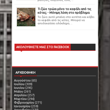
Τι ζώο τρώει μόνο το κεφάλι από τις
κότες; - Μόνιμη λύση στο πρόβλημα
Το ζώο αυτό μπαίνει στο κοτέτσι και κόβει
το κεφάλι από τις κότες. Μπορεί να
αποδεκατίσει ολόκληρη ...
ΑΚΟΛΟΥΘΗΣΤΕ ΜΑΣ ΣΤΟ FACEBOOK
ΑΡΧΕΙΟΘΗΚΗ
Αυγούστου
(65)
Ιουλίου
(309)
Ιουνίου
(295)
Μαΐου
(261)
Απριλίου
(257)
Μαρτίου
(294)
Φεβρουαρίου
(271)
Ιανουαρίου
(259)
Δεκεμβρίου
(270)