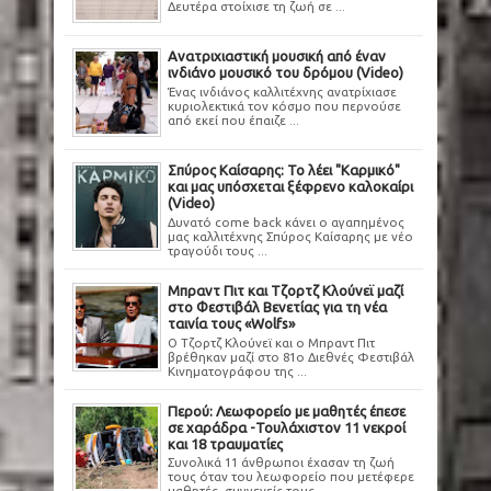
Δευτέρα στοίχισε τη ζωή σε ...
Ανατριχιαστική μουσική από έναν
ινδιάνο μουσικό του δρόμου (Video)
Ένας ινδιάνος καλλιτέχνης ανατρίχιασε
κυριολεκτικά τον κόσμο που περνούσε
από εκεί που έπαιζε ...
Σπύρος Καίσαρης: Το λέει "Καρμικό"
και μας υπόσχεται ξέφρενο καλοκαίρι
(Video)
Δυνατό come back κάνει ο αγαπημένος
μας καλλιτέχνης Σπύρος Καίσαρης με νέο
τραγούδι τους ...
Μπραντ Πιτ και Τζορτζ Κλούνεϊ μαζί
στο Φεστιβάλ Βενετίας για τη νέα
ταινία τους «Wolfs»
Ο Τζορτζ Κλούνεϊ και ο Μπραντ Πιτ
βρέθηκαν μαζί στο 81ο Διεθνές Φεστιβάλ
Κινηματογράφου της ...
Περού: Λεωφορείο με μαθητές έπεσε
σε χαράδρα -Τουλάχιστον 11 νεκροί
και 18 τραυματίες
Συνολικά 11 άνθρωποι έχασαν τη ζωή
τους όταν του λεωφορείο που μετέφερε
μαθητές, συγγενείς τους ...