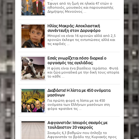
Έφυγε από τη ζωή σε ηλικία 47 ετών ο
ηθοποιός, μουσικός και παρουσιαστής
Δημήτρης Μενούνος ...
Ηλίας Μακράς: Αποκλειστική
συνέντευξη στον Δορυφόρο
Μπορεί να είναι 16 χρονών αλλά από 2,5
χρονών έκλεψε τις εντυπώσεις αλλά και
τις καρδιές ...
Εσείς γνωρίζεται πόσο διαρκεί ο
οργασμός της αγελάδας;
Η φύση είναι ένα βασίλειο τεράστιο. Φυτά
και ζώα μοναδικά με την δική τους ιστορία
το κάθε ...
Διαβάστε! Η λίστα με 450 ονόματα
μασόνων
Για πρώτη φορά -η λίστα με τα 450
ονόματα των Ελλήνων μασόνων στη
φόρα -κρατάνε τις ...
Αφγανιστάν: Ισχυρός σεισμός με
τουλάχιστον 20 νεκρούς
Σεισμός 6,3 βαθμών που έπληξε το
Αφγανιστάν το βράδυ της Κυριακής προς