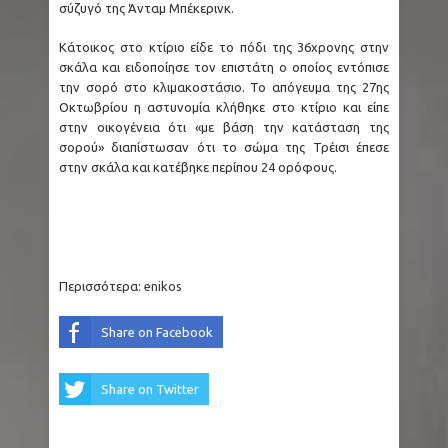
δημοφιλούς σειράς σύντομα στο Disney+
σύζυγό της Άνταμ Μπέκερινκ.
Κάτοικος στο κτίριο είδε το πόδι της 36χρονης στην
(Video)
σκάλα και ειδοποίησε τον επιστάτη ο οποίος εντόπισε
την σορό στο κλιμακοστάσιο. Το απόγευμα της 27ης
ΗΠΑ - Βόρεια Καρολίνα: Μακελειό σε σπίτι με
Οκτωβρίου η αστυνομία κλήθηκε στο κτίριο και είπε
στην οικογένεια ότι «με βάση την κατάσταση της
τρεις νεκρούς, ανάμεσά τους και ο δράστης
σορού» διαπίστωσαν ότι το σώμα της Τρέισι έπεσε
στην σκάλα και κατέβηκε περίπου 24 ορόφους.
Στενά Ορμούζ: Δεξαμενόπλοιο ακύρωσε τη
διέλευση έπειτα από δύο εκρήξεις
Εμπρησμός Marfin: Εκδίδεται σήμερα στην
Περισσότερα:
enikos
Ελλάδα η 46χρονη από τη Βρετανία
Share on Facebook
Μεξικό: Influencer εκτελέστηκε «σε ζωντανή
μετάδοση» την ώρα που έκανε live στο Tiktok
Share on Twitter
Ιός του Δυτικού Νείλου: 33 περιοχές σε