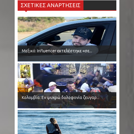
ΣΧΕΤΙΚΕΣ ΑΝΑΡΤΗΣΕΙΣ
συναγερμό - Οι 25 στην Αττική - Ξεκινάνε
ψεκασμοί
Κολομβία: Εν ψυχρώ δολοφονία ζευγαριού σε
μπαρ - Η γυναίκα προσπάθησε να
Μεξικό: Influencer εκτελέστηκε «σε...
προστατεύσει τον άνδρα της - Ήταν γονείς
6χρονου κοριτσιού
Ρωσία: Μαύρες Χήρες - Παντρεύονται
νεοσύλλεκτους στρατιώτες για να εισπράξουν
Κολομβία: Εν ψυχρώ δολοφονία ζευγαρ...
αποζημιώσεις θανάτου
Κρήτη - Σητεία: Πυρκαγιά τώρα στην περιοχή
Καρυδι - Σηκώθηκαν 2 αεροσκάφη - Μήνυμα