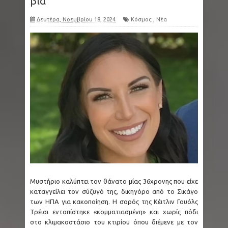
βία
στο μήκος στο Όρεγκον
Δευτέρα, Νοεμβρίου 18, 2024
Κόσμος
,
Νέα
Μετρό Θεσσαλονίκης: Από απόψε τα
δοκιμαστικά δρομολόγια προς Καλαμαριά - 15
νέα τρένα προστίθενται στο δίκτυο
Ταϊλάνδη: Μακελειό με 8 νεκρούς - Ο δράστης
σκότωσε αρχικά τον παππού και τη γιαγιά του
και μετά πυροβόλησε μαθητές
Ζάκυνθος: Οκτώ γυναίκες στα Επείγοντα
Μυστήριο καλύπτει τον θάνατο μίας 36χρονης που είχε
αναφέροντας τον βιασμό τους
καταγγείλει τον σύζυγό της, δικηγόρο από το Σικάγο
των ΗΠΑ για κακοποίηση. Η σορός της Κέιτλιν Γουόλς
The X-Files: Η σκοτεινότερη εκδοχή της
Τρέισι εντοπίστηκε «κομματιασμένη» και χωρίς πόδι
στο κλιμακοστάσιο του κτιρίου όπου διέμενε με τον