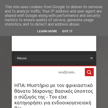
Νέα
Εγκέφαλος: Τι του συμβαίνει όταν βρισκόμαστε
This site uses cookies from Google to deliver its services
and to analyze traffic. Your IP address and user-agent are
δορυφόρος
shared with Google along with performance and security
στη θάλασσα
metrics to ensure quality of service, generate usage
statistics, and to detect and address abuse.
Θέουτα: Φόβοι για νέα μαζική κινητοποίηση
Τα νέα όλου του κόσμου στο πιάτο σας
LEARN MORE
GOT IT
μεταναστών στις 15 Αυγούστου
Συντάξεις Σεπτεμβρίου: Πότε θα δείτε τα
χρήματα στους λογαριασμούς
ΗΠΑ - Νότια Φλόριντα: Στα 17 του έφτιαξε μια
εταιρεία με χλαπάτσες. Έβγαλε 12 εκατ.
ΗΠΑ: Μυστήριο με τον φρικιαστικό
δολάρια και στα 25 «συνταξιοδοτήθηκε»
θάνατο 36χρονης: Βασικός ύποπτος
ο σύζυγός της - Τον είχε
Παγκόσμιο Πρωτάθλημα Στίβου Κ20: Η
κατηγορήσει για ενδοοικογενειακή
Μητροπούλου κατέκτησε το ασημένιο μετάλλιο