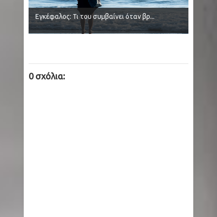
Εγκέφαλος: Τι του συμβαίνει όταν βρ...
του 112 για ετοιμότητα
Ινδία: 14 άτομα έχασαν τη ζωή τους από
κεραυνούς στην πολιτεία Τζαρκάντ
0 σχόλια:
Μύκονος: Άφησαν γαιδουράκι με δεμένα πόδια
μέσα στον ήλιο
Όρος Θαβώρ: Δέος με το θαύμα της «Αγίας
Νεφέλης» ανήμερα της Μεταμορφώσεως του
Σωτήρος