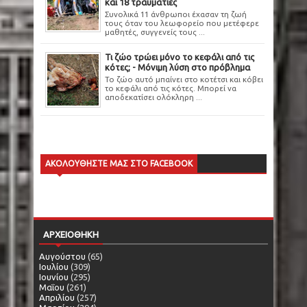
και 18 τραυματίες
Συνολικά 11 άνθρωποι έχασαν τη ζωή
τους όταν του λεωφορείο που μετέφερε
μαθητές, συγγενείς τους ...
Τι ζώο τρώει μόνο το κεφάλι από τις
κότες; - Μόνιμη λύση στο πρόβλημα
Το ζώο αυτό μπαίνει στο κοτέτσι και κόβει
το κεφάλι από τις κότες. Μπορεί να
αποδεκατίσει ολόκληρη ...
ΑΚΟΛΟΥΘΗΣΤΕ ΜΑΣ ΣΤΟ FACEBOOK
ΑΡΧΕΙΟΘΗΚΗ
Αυγούστου
(65)
Ιουλίου
(309)
Ιουνίου
(295)
Μαΐου
(261)
Απριλίου
(257)