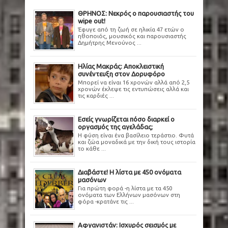
ΘΡΗΝΟΣ: Νεκρός ο παρουσιαστής του
wipe out!
Έφυγε από τη ζωή σε ηλικία 47 ετών ο
ηθοποιός, μουσικός και παρουσιαστής
Δημήτρης Μενούνος ...
Ηλίας Μακράς: Αποκλειστική
συνέντευξη στον Δορυφόρο
Μπορεί να είναι 16 χρονών αλλά από 2,5
χρονών έκλεψε τις εντυπώσεις αλλά και
τις καρδιές ...
Εσείς γνωρίζεται πόσο διαρκεί ο
οργασμός της αγελάδας;
Η φύση είναι ένα βασίλειο τεράστιο. Φυτά
και ζώα μοναδικά με την δική τους ιστορία
το κάθε ...
Διαβάστε! Η λίστα με 450 ονόματα
μασόνων
Για πρώτη φορά -η λίστα με τα 450
ονόματα των Ελλήνων μασόνων στη
φόρα -κρατάνε τις ...
Αφγανιστάν: Ισχυρός σεισμός με