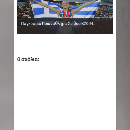
Παγκόσμιο Πρωτάθλημα Στίβου Κ20: Η...
0 σχόλια: