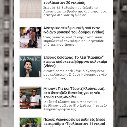
τουλάχιστον 20 νεκρούς
Σεισμός 6,3 βαθμών που έπληξε το
Αφγανιστάν το βράδυ της Κυριακής προς
Δευτέρα στοίχισε τη ζωή σε ...
Ανατριχιαστική μουσική από έναν
ινδιάνο μουσικό του δρόμου (Video)
Ένας ινδιάνος καλλιτέχνης ανατρίχιασε
κυριολεκτικά τον κόσμο που περνούσε
από εκεί που έπαιζε ...
Σπύρος Καίσαρης: Το λέει "Καρμικό"
και μας υπόσχεται ξέφρενο καλοκαίρι
(Video)
Δυνατό come back κάνει ο αγαπημένος
μας καλλιτέχνης Σπύρος Καίσαρης με νέο
τραγούδι τους ...
Μπραντ Πιτ και Τζορτζ Κλούνεϊ μαζί
στο Φεστιβάλ Βενετίας για τη νέα
ταινία τους «Wolfs»
Ο Τζορτζ Κλούνεϊ και ο Μπραντ Πιτ
βρέθηκαν μαζί στο 81ο Διεθνές Φεστιβάλ
Κινηματογράφου της ...
Περού: Λεωφορείο με μαθητές έπεσε
σε χαράδρα -Τουλάχιστον 11 νεκροί