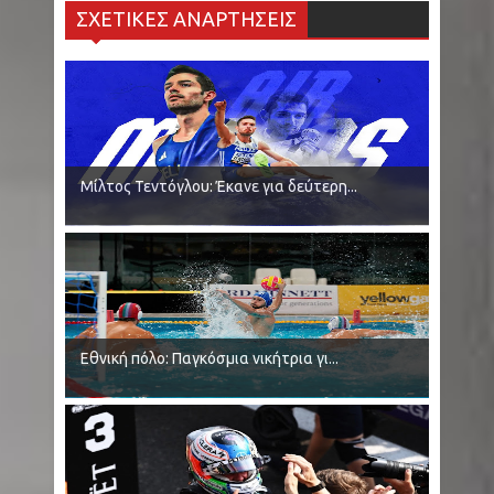
ΣΧΕΤΙΚΕΣ ΑΝΑΡΤΗΣΕΙΣ
συναγερμό - Οι 25 στην Αττική - Ξεκινάνε
ψεκασμοί
Κολομβία: Εν ψυχρώ δολοφονία ζευγαριού σε
μπαρ - Η γυναίκα προσπάθησε να
Μίλτος Τεντόγλου: Έκανε για δεύτερη...
προστατεύσει τον άνδρα της - Ήταν γονείς
6χρονου κοριτσιού
Ρωσία: Μαύρες Χήρες - Παντρεύονται
νεοσύλλεκτους στρατιώτες για να εισπράξουν
Εθνική πόλο: Παγκόσμια νικήτρια γι...
αποζημιώσεις θανάτου
Κρήτη - Σητεία: Πυρκαγιά τώρα στην περιοχή
Καρυδι - Σηκώθηκαν 2 αεροσκάφη - Μήνυμα