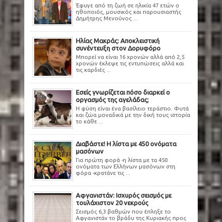
Έφυγε από τη ζωή σε ηλικία 47 ετών ο
ηθοποιός, μουσικός και παρουσιαστής
Δημήτρης Μενούνος ...
Ηλίας Μακράς: Αποκλειστική
συνέντευξη στον Δορυφόρο
Μπορεί να είναι 16 χρονών αλλά από 2,5
χρονών έκλεψε τις εντυπώσεις αλλά και
τις καρδιές ...
Εσείς γνωρίζεται πόσο διαρκεί ο
οργασμός της αγελάδας;
Η φύση είναι ένα βασίλειο τεράστιο. Φυτά
και ζώα μοναδικά με την δική τους ιστορία
το κάθε ...
Διαβάστε! Η λίστα με 450 ονόματα
μασόνων
Για πρώτη φορά -η λίστα με τα 450
ονόματα των Ελλήνων μασόνων στη
φόρα -κρατάνε τις ...
Αφγανιστάν: Ισχυρός σεισμός με
τουλάχιστον 20 νεκρούς
Σεισμός 6,3 βαθμών που έπληξε το
Αφγανιστάν το βράδυ της Κυριακής προς