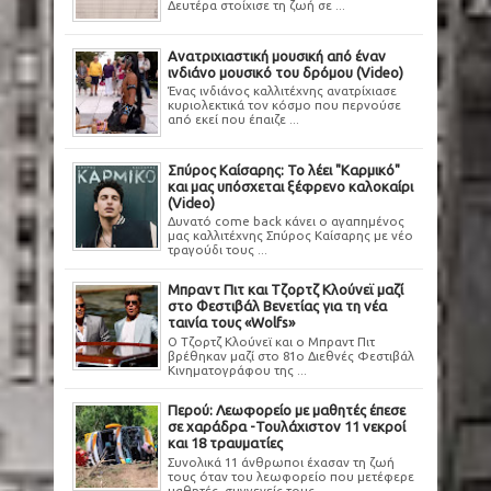
Δευτέρα στοίχισε τη ζωή σε ...
Ανατριχιαστική μουσική από έναν
ινδιάνο μουσικό του δρόμου (Video)
Ένας ινδιάνος καλλιτέχνης ανατρίχιασε
κυριολεκτικά τον κόσμο που περνούσε
από εκεί που έπαιζε ...
Σπύρος Καίσαρης: Το λέει "Καρμικό"
και μας υπόσχεται ξέφρενο καλοκαίρι
(Video)
Δυνατό come back κάνει ο αγαπημένος
μας καλλιτέχνης Σπύρος Καίσαρης με νέο
τραγούδι τους ...
Μπραντ Πιτ και Τζορτζ Κλούνεϊ μαζί
στο Φεστιβάλ Βενετίας για τη νέα
ταινία τους «Wolfs»
Ο Τζορτζ Κλούνεϊ και ο Μπραντ Πιτ
βρέθηκαν μαζί στο 81ο Διεθνές Φεστιβάλ
Κινηματογράφου της ...
Περού: Λεωφορείο με μαθητές έπεσε
σε χαράδρα -Τουλάχιστον 11 νεκροί
και 18 τραυματίες
Συνολικά 11 άνθρωποι έχασαν τη ζωή
τους όταν του λεωφορείο που μετέφερε
μαθητές, συγγενείς τους ...