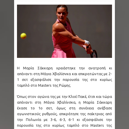
στο μήκος στο Όρεγκον
Μετρό Θεσσαλονίκης: Από απόψε τα
δοκιμαστικά δρομολόγια προς Καλαμαριά - 15
νέα τρένα προστίθενται στο δίκτυο
Ταϊλάνδη: Μακελειό με 8 νεκρούς - Ο δράστης
Η Μαρία Σάκκαρη χρειάστηκε την ανατροπή κι
σκότωσε αρχικά τον παππού και τη γιαγιά του
απέναντι στη Μάγια Χβαλίσνκα και επικρατώντας με 2-
1 σετ εξασφάλισε την παρουσία της στο κυρίως
και μετά πυροβόλησε μαθητές
ταμπλό στο Masters της Ρώμης.
Ζάκυνθος: Οκτώ γυναίκες στα Επείγοντα
Όπως στον αγώνα της με την Κλοέ Πακέ, έτσι και τώρα
απέναντι στη Μάγια Χβαλίνσκα, η Μαρία Σάκκαρη
αναφέροντας τον βιασμό τους
έχασε το 1ο σετ, όμως στη συνέχεια ανέβασε
αγωνιστικούς ρυθμούς, επικράτησε της παίκτριας από
The X-Files: Η σκοτεινότερη εκδοχή της
την Πολωνία με 3-6, 6-3, 6-1 κι εξασφάλισε την
παρουσία της στο κυρίως ταμπλό στο Masters της